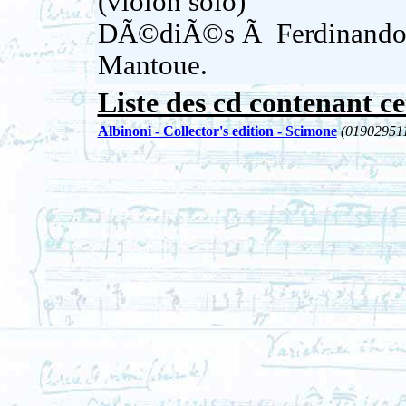
(violon solo)
DÃ©diÃ©s Ã Ferdinando 
Mantoue.
Liste des cd contenant ce
Albinoni - Collector's edition - Scimone
(01902951