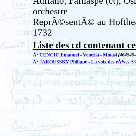
Adriano, Farnaspe (ct), Osr
orchestre
ReprÃ©sentÃ© au Hoftheat
1732
Liste des cd contenant ce
Â° CENCIC Emanuel - Venezia - Minasi
(464545-
Â° JAROUSSKY Philippe - La voix des rÃªves
(9