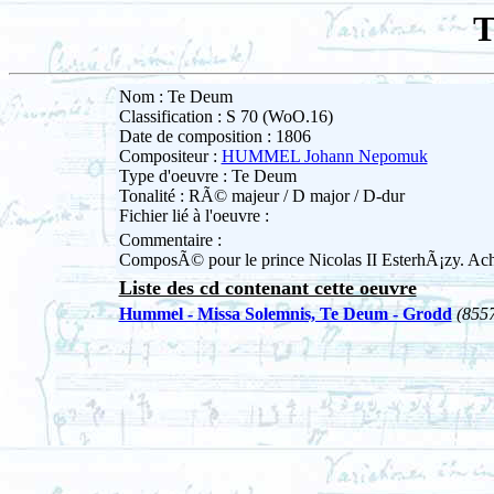
T
Nom : Te Deum
Classification : S 70 (WoO.16)
Date de composition : 1806
Compositeur :
HUMMEL Johann Nepomuk
Type d'oeuvre : Te Deum
Tonalité : RÃ© majeur / D major / D-dur
Fichier lié à l'oeuvre :
Commentaire :
ComposÃ© pour le prince Nicolas II EsterhÃ¡zy. Ach
Liste des cd contenant cette oeuvre
Hummel - Missa Solemnis, Te Deum - Grodd
(855