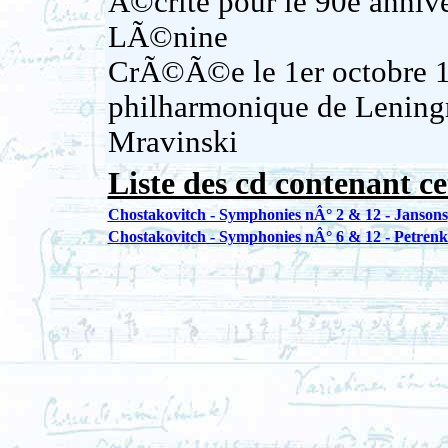
Ã©crite pour le 90e annive
LÃ©nine
CrÃ©Ã©e le 1er octobre 19
philharmonique de Leningr
Mravinski
Liste des cd contenant ce
Chostakovitch - Symphonies nÂ° 2 & 12 - Jansons
Chostakovitch - Symphonies nÂ° 6 & 12 - Petren