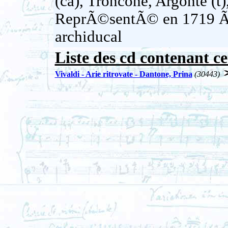
(ca), Troncone, Argonte (t)
ReprÃ©sentÃ© en 1719 Ã
archiducal
Liste des cd contenant ce
Vivaldi - Arie ritrovate - Dantone, Prina
(30443)