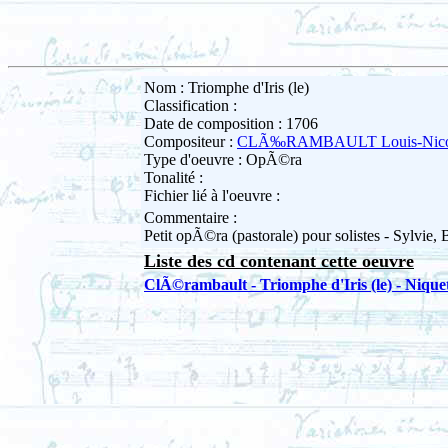
Nom : Triomphe d'Iris (le)
Classification :
Date de composition : 1706
Compositeur :
CLÃ‰RAMBAULT Louis-Nico
Type d'oeuvre : OpÃ©ra
Tonalité :
Fichier lié à l'oeuvre :
Commentaire :
Petit opÃ©ra (pastorale) pour solistes - Sylvie, 
Liste des cd contenant cette oeuvre
ClÃ©rambault - Triomphe d'Iris (le) - Nique