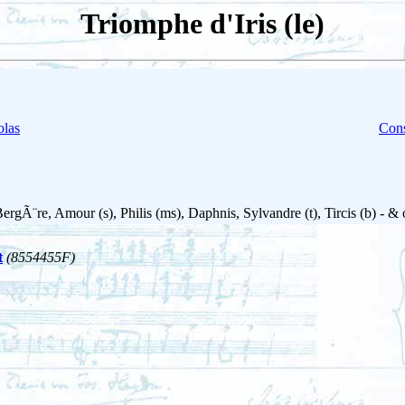
Triomphe d'Iris (le)
las
Cons
BergÃ¨re, Amour (s), Philis (ms), Daphnis, Sylvandre (t), Tircis (b) - & 
t
(8554455F)