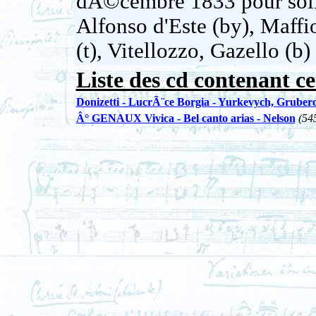
dÃ©cembre 1833 pour solis
Alfonso d'Este (by), Maffi
(t), Vitellozzo, Gazello (b
Liste des cd contenant ce
Donizetti - LucrÃ¨ce Borgia - Yurkevych, Gruber
Â° GENAUX Vivica - Bel canto arias - Nelson
(54