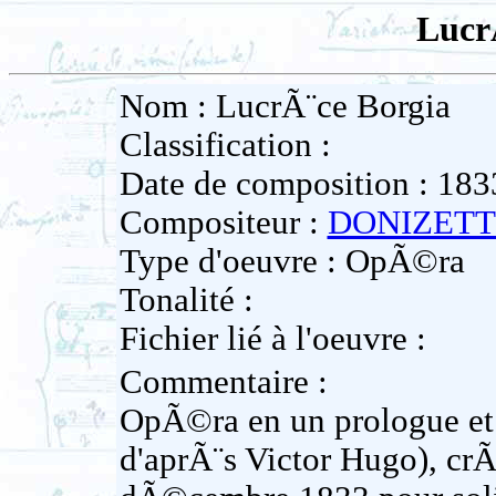
Lucr
Nom : LucrÃ¨ce Borgia
Classification :
Date de composition : 183
Compositeur :
DONIZETTI
Type d'oeuvre : OpÃ©ra
Tonalité :
Fichier lié à l'oeuvre :
Commentaire :
OpÃ©ra en un prologue et 
d'aprÃ¨s Victor Hugo), cr