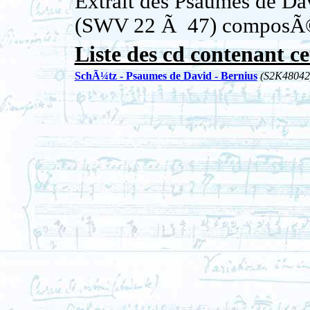
Extrait des Psaumes de Da
(SWV 22 Ã 47) composÃ©
Liste des cd contenant ce
SchÃ¼tz - Psaumes de David - Bernius
(S2K48042