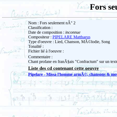
Fors se
Nom : Fors seulement nÂ° 2
Classification :
Date de composition :
inconnue
Compositeur :
PIPELARE Matthaeus
Type d'oeuvre : Lied, Chanson, MÃ©lodie, Song
Tonalité :
Fichier lié à l'oeuvre :
Commentaire :
Chant profane en franÃ§ais "Confractum" sur un text
Liste des cd contenant cette oeuvre
Pipelare - Missa l'homme armÃ©, chansons & mot