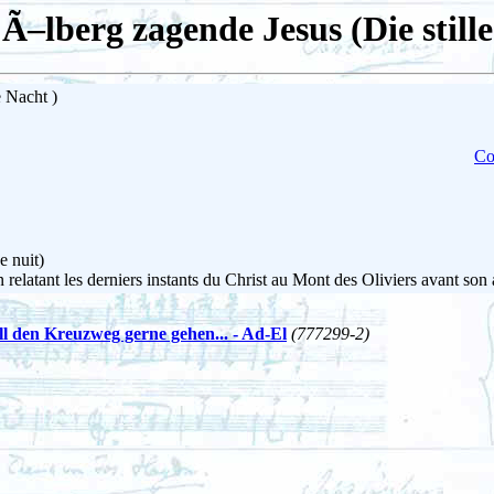
Ã–lberg zagende Jesus (Die stille
 Nacht )
Co
e nuit)
relatant les derniers instants du Christ au Mont des Oliviers avant son 
ll den Kreuzweg gerne gehen... - Ad-El
(777299-2)