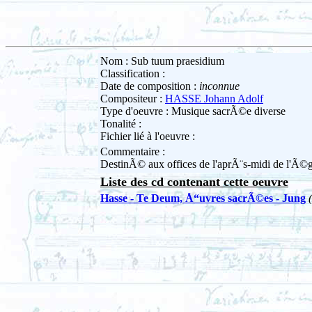
Nom : Sub tuum praesidium
Classification :
Date de composition :
inconnue
Compositeur :
HASSE Johann Adolf
Type d'oeuvre : Musique sacrÃ©e diverse
Tonalité :
Fichier lié à l'oeuvre :
Commentaire :
DestinÃ© aux offices de l'aprÃ¨s-midi de l'Ã©gl
Liste des cd contenant cette oeuvre
Hasse - Te Deum, Å“uvres sacrÃ©es - Jung