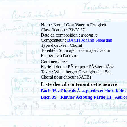
Nom : Kyrie! Gott Vater in Ewigkeit
Classification : BWV 371
Date de composition :
inconnue
Compositeur :
BACH Johann Sebastian
Type d'oeuvre : Choral
Tonalité : Sol majeur / G major / G-dur
Fichier lié à l'oeuvre :
Commentaire :
Kyrie! Dieu le PÃ¨re pour l'Ã©ternitÃ©
Texte : Wittenberger Gesangbuch, 1541
Choral pour choeur (SATB)
Liste des cd contenant cette oeuvre
Bach JS - Chorals Ã 4 parties et chorals de 
Bach JS - Klavier-Ãœbung Partie III - Astro