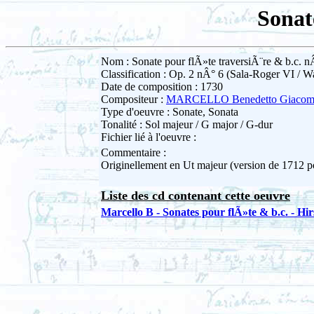
Sonat
Nom : Sonate pour flÃ»te traversiÃ¨re & b.c. n
Classification : Op. 2 nÂ° 6 (Sala-Roger VI / W
Date de composition : 1730
Compositeur :
MARCELLO Benedetto Giaco
Type d'oeuvre : Sonate, Sonata
Tonalité : Sol majeur / G major / G-dur
Fichier lié à l'oeuvre :
Commentaire :
Originellement en Ut majeur (version de 1712 
Liste des cd contenant cette oeuvre
Marcello B - Sonates pour flÃ»te & b.c. - Hi