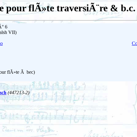
e pour flÃ»te traversiÃ¨re & b.c.
Â° 6
alsh VII)
mo
Co
pour flÃ»te Ã bec)
rsch
(447213-2)