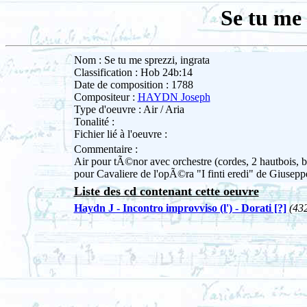
Se tu me 
Nom : Se tu me sprezzi, ingrata
Classification : Hob 24b:14
Date de composition : 1788
Compositeur :
HAYDN Joseph
Type d'oeuvre : Air / Aria
Tonalité :
Fichier lié à l'oeuvre :
Commentaire :
Air pour tÃ©nor avec orchestre (cordes, 2 hautbois, b
pour Cavaliere de l'opÃ©ra "I finti eredi" de Giuseppe
Liste des cd contenant cette oeuvre
Haydn J - Incontro improvviso (l') - Dorati [?]
(43