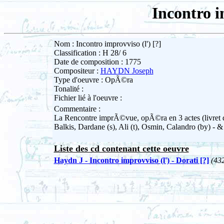
Incontro i
Nom : Incontro improvviso (l') [?]
Classification : H 28/ 6
Date de composition : 1775
Compositeur :
HAYDN Joseph
Type d'oeuvre : OpÃ©ra
Tonalité :
Fichier lié à l'oeuvre :
Commentaire :
La Rencontre imprÃ©vue, opÃ©ra en 3 actes (livret de
Balkis, Dardane (s), Ali (t), Osmin, Calandro (by) - &
Liste des cd contenant cette oeuvre
Haydn J - Incontro improvviso (l') - Dorati [?]
(43