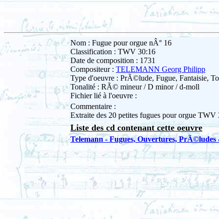
Nom : Fugue pour orgue nÂ° 16
Classification : TWV 30:16
Date de composition : 1731
Compositeur :
TELEMANN Georg Philipp
Type d'oeuvre : PrÃ©lude, Fugue, Fantaisie, To
Tonalité : RÃ© mineur / D minor / d-moll
Fichier lié à l'oeuvre :
Commentaire :
Extraite des 20 petites fugues pour orgue TWV
Liste des cd contenant cette oeuvre
Telemann - Fugues, Ouvertures, PrÃ©ludes 