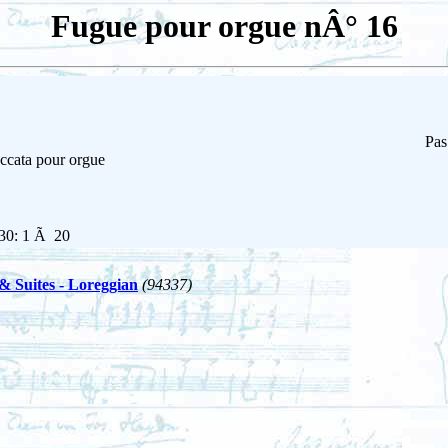
Fugue pour orgue nÂ° 16
Pas
ccata pour orgue
 30: 1 Ã 20
& Suites - Loreggian
(94337)