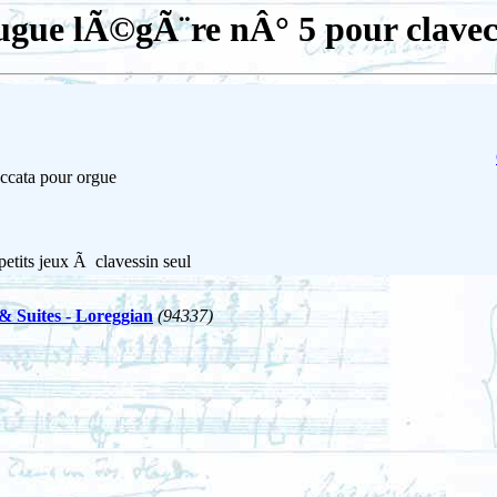
ugue lÃ©gÃ¨re nÂ° 5 pour clavec
ccata pour orgue
petits jeux Ã clavessin seul
& Suites - Loreggian
(94337)