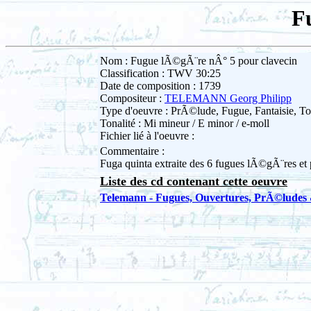
F
Nom : Fugue lÃ©gÃ¨re nÂ° 5 pour clavecin
Classification : TWV 30:25
Date de composition : 1739
Compositeur :
TELEMANN Georg Philipp
Type d'oeuvre : PrÃ©lude, Fugue, Fantaisie, To
Tonalité : Mi mineur / E minor / e-moll
Fichier lié à l'oeuvre :
Commentaire :
Fuga quinta extraite des 6 fugues lÃ©gÃ¨res et 
Liste des cd contenant cette oeuvre
Telemann - Fugues, Ouvertures, PrÃ©ludes 