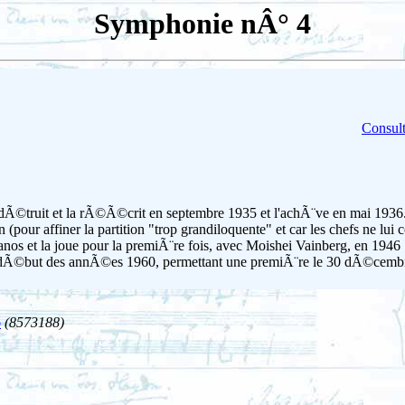
Symphonie nÂ° 4
Consult
la dÃ©truit et la rÃ©Ã©crit en septembre 1935 et l'achÃ¨ve en mai 1936
(pour affiner la partition "trop grandiloquente" et car les chefs ne lui
nos et la joue pour la premiÃ¨re fois, avec Moishei Vainberg, en 1946
au dÃ©but des annÃ©es 1960, permettant une premiÃ¨re le 30 dÃ©cembr
o
(8573188)