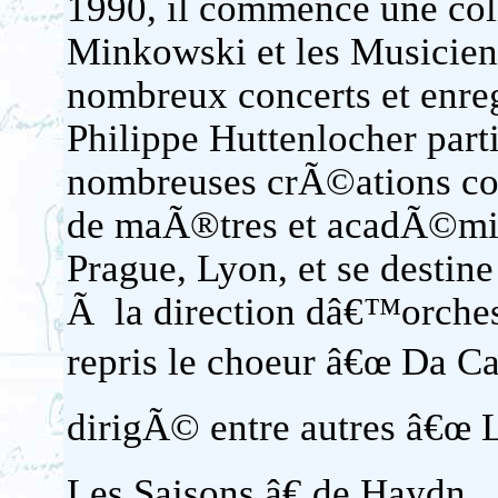
1990, il commence une col
Minkowski et les Musicien
nombreux concerts et enreg
Philippe Huttenlocher par
nombreuses crÃ©ations co
de maÃ®tres et acadÃ©mi
Prague, Lyon, et se destin
Ã la direction dâ€™orche
repris le choeur â€œ Da Ca
dirigÃ© entre autres â€œ 
Les Saisons â€ de Haydn