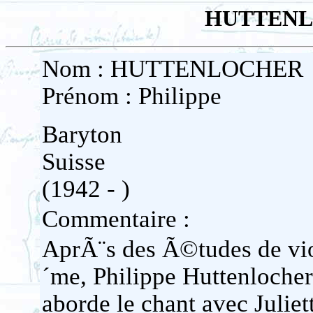
HUTTENLO
Nom : HUTTENLOCHER
Prénom : Philippe
Baryton
Suisse
(1942 - )
Commentaire :
AprÃ¨s des Ã©tudes de vi
´me, Philippe Huttenloch
aborde le chant avec Juliet