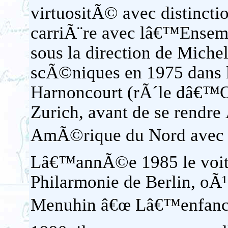
virtuositÃ© avec distinct
carriÃ¨re avec lâ€™Ensem
sous la direction de Miche
scÃ©niques en 1975 dans l
Harnoncourt (rÃ´le dâ€
Zurich, avant de se rendre
AmÃ©rique du Nord avec la
Lâ€™annÃ©e 1985 le voit 
Philarmonie de Berlin, oÃ¹ 
Menuhin â€œ Lâ€™enfance 