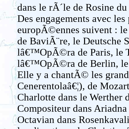
dans le rÃ´le de Rosine du
Des engagements avec les 
europÃ©ennes suivent : le 
de BaviÃ¨re, le Deutsche S
lâ€™OpÃ©ra de Paris, le 
lâ€™OpÃ©ra de Berlin, le
Elle y a chantÃ© les grand
Cenerentolaâ€¦), de Mozart
Charlotte dans le Werther 
Compositeur dans Ariadna 
Octavian dans Rosenkaval