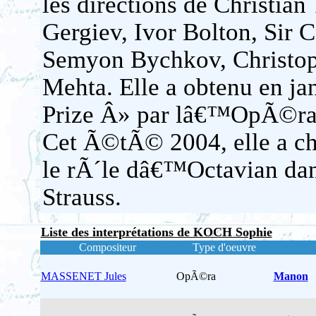
les directions de Christia
Gergiev, Ivor Bolton, Sir 
Semyon Bychkov, Christop
Mehta. Elle a obtenu en ja
Prize Â» par lâ€™OpÃ©ra
Cet Ã©tÃ© 2004, elle a ch
le rÃ´le dâ€™Octavian dan
Strauss.
Liste des interprétations de KOCH Sophie
Compositeur
Type d'oeuvre
MASSENET Jules
OpÃ©ra
Manon