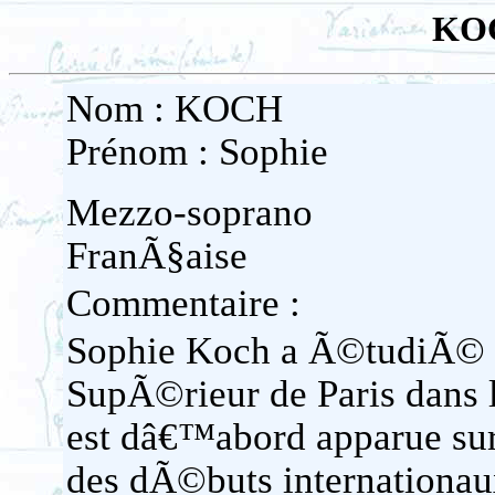
KOC
Nom : KOCH
Prénom : Sophie
Mezzo-soprano
FranÃ§aise
Commentaire :
Sophie Koch a Ã©tudiÃ© a
SupÃ©rieur de Paris dans l
est dâ€™abord apparue sur
des dÃ©buts internationa