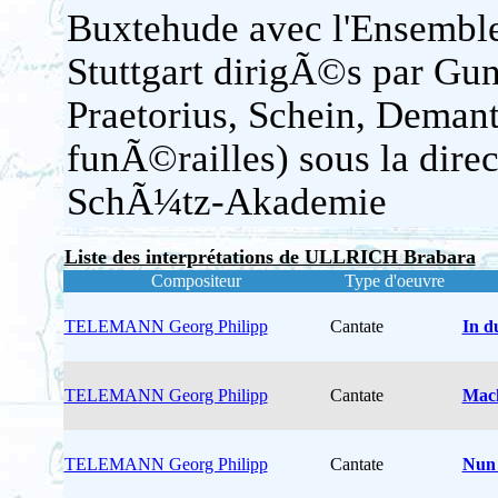
Buxtehude avec l'Ensemble 
Stuttgart dirigÃ©s par Gun
Praetorius, Schein, Deman
funÃ©railles) sous la dire
SchÃ¼tz-Akademie
Liste des interprétations de ULLRICH Brabara
Compositeur
Type d'oeuvre
TELEMANN Georg Philipp
Cantate
In du
TELEMANN Georg Philipp
Cantate
Mach
TELEMANN Georg Philipp
Cantate
Nun 