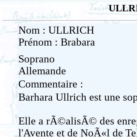
ULLRI
Nom : ULLRICH
Prénom : Brabara
Soprano
Allemande
Commentaire :
Barhara Ullrich est une so
Elle a rÃ©alisÃ© des enreg
l'Avente et de NoÃ«l de Te