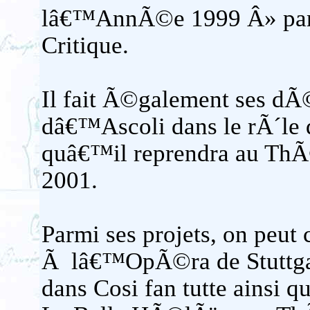
lâ€™AnnÃ©e 1999 Â» par l
Critique.
Il fait Ã©galement ses dÃ©
dâ€™Ascoli dans le rÃ´le 
quâ€™il reprendra au ThÃ
2001.
Parmi ses projets, on peut
Ã lâ€™OpÃ©ra de Stuttgart
dans Cosi fan tutte ainsi 