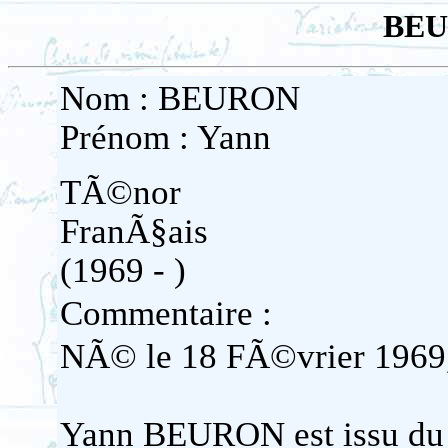
BEU
Nom : BEURON
Prénom : Yann
TÃ©nor
FranÃ§ais
(1969 - )
Commentaire :
NÃ© le 18 FÃ©vrier 1969
Yann BEURON est issu du 