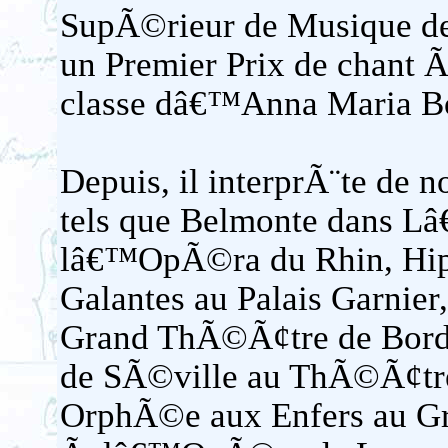
SupÃ©rieur de Musique de P
un Premier Prix de chant
classe dâ€™Anna Maria B
Depuis, il interprÃ¨te de 
tels que Belmonte dans 
lâ€™OpÃ©ra du Rhin, Hippo
Galantes au Palais Garnier,
Grand ThÃ©Ã¢tre de Borde
de SÃ©ville au ThÃ©Ã¢tre
OrphÃ©e aux Enfers au G