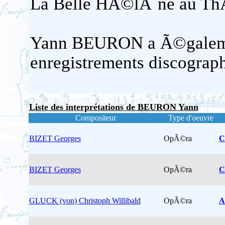
La Belle HÃ©lÃ¨ne au Th
Yann BEURON a Ã©galemen
enregistrements discograp
Liste des interprétations de BEURON Yann
Compositeur
Type d'oeuvre
BIZET Georges
OpÃ©ra
C
BIZET Georges
OpÃ©ra
C
GLUCK (von) Christoph Willibald
OpÃ©ra
A