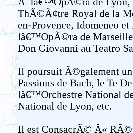
Ã lâ€™OpÃ©ra de Lyon, O
ThÃ©Ã¢tre Royal de la Mo
en-Provence, Idomeneo et 
lâ€™OpÃ©ra de Marseille,
Don Giovanni au Teatro S
Il poursuit Ã©galement une 
Passions de Bach, le Te D
lâ€™Orchestre National de
National de Lyon, etc.
Il est ConsacrÃ© Â« RÃ©