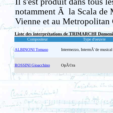
Il s'est produit dans tous
notamment Ã la Scala de 
Vienne et au Metropolitan
Liste des interprétations de TRIMARCHI Domeni
Compositeur
Type d'oeuvre
ALBINONI Tomaso
Intermezzo, IntermÃ¨de musical
ROSSINI Gioacchino
OpÃ©ra