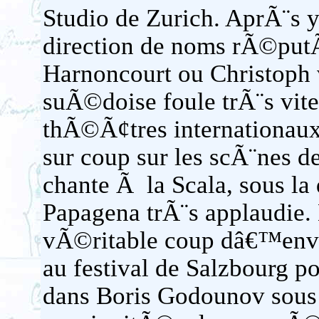
Studio de Zurich. AprÃ¨s y
direction de noms rÃ©pu
Harnoncourt ou Christoph 
suÃ©doise foule trÃ¨s vite
thÃ©Ã¢tres internationaux 
sur coup sur les scÃ¨nes de
chante Ã la Scala, sous la
Papagena trÃ¨s applaudie. 
vÃ©ritable coup dâ€™envo
au festival de Salzbourg p
dans Boris Godounov sous