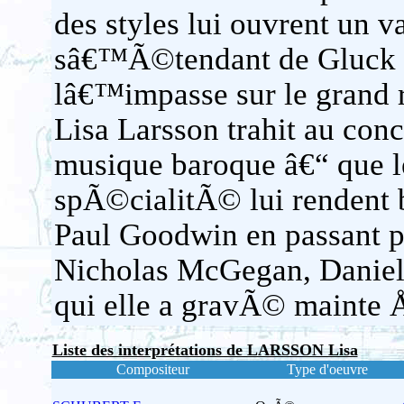
des styles lui ouvrent un v
sâ€™Ã©tendant de Gluck Ã
lâ€™impasse sur le grand 
Lisa Larsson trahit au conc
musique baroque â€“ que le
spÃ©cialitÃ© lui rendent 
Paul Goodwin en passant 
Nicholas McGegan, Daniel
qui elle a gravÃ© mainte
Liste des interprétations de LARSSON Lisa
Compositeur
Type d'oeuvre