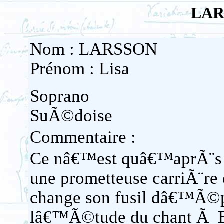
LAR
Nom : LARSSON
Prénom : Lisa
Soprano
SuÃ©doise
Commentaire :
Ce nâ€™est quâ€™aprÃ¨s a
une prometteuse carriÃ¨re 
change son fusil dâ€™Ã©p
lâ€™Ã©tude du chant Ã 