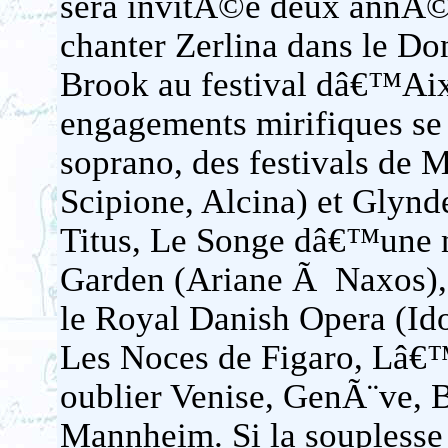
sera invitÃ©e deux annÃ©e
chanter Zerlina dans le 
Brook au festival dâ€™Aix
engagements mirifiques se
soprano, des festivals de 
Scipione, Alcina) et Gly
Titus, Le Songe dâ€™un
Garden (Ariane Ã Naxos),
le Royal Danish Opera (I
Les Noces de Figaro, Lâ€
oublier Venise, GenÃ¨ve, 
Mannheim. Si la souplesse 