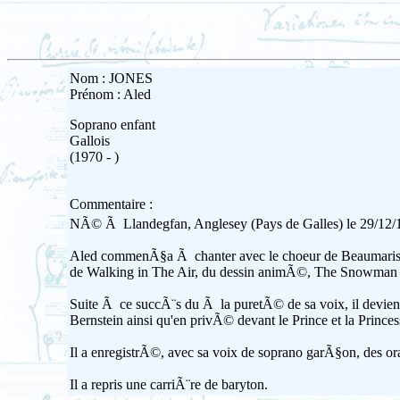
Nom : JONES
Prénom : Aled
Soprano enfant
Gallois
(1970 - )
Commentaire :
NÃ© Ã Llandegfan, Anglesey (Pays de Galles) le 29/12/
Aled commenÃ§a Ã chanter avec le choeur de Beaumaris Ã 
de Walking in The Air, du dessin animÃ©, The Snowman 
Suite Ã ce succÃ¨s du Ã la puretÃ© de sa voix, il devi
Bernstein ainsi qu'en privÃ© devant le Prince et la Prin
Il a enregistrÃ©, avec sa voix de soprano garÃ§on, des o
Il a repris une carriÃ¨re de baryton.