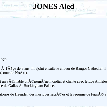
JONES Aled
1970
l'Ã¢ge de 9 ans. Il rejoint ensuite le choeur de Bangor Cathedral, i
(conte de NoÃ«l).
ent un vÃ©ritable phÃ©nomÃ¨ne mondial et chante avec le Los Angel
cesse de Galles Ã Buckingham Palace.
ratorios de Haendel, des musiques sacrÃ©es et le requime de FaurÃ© a