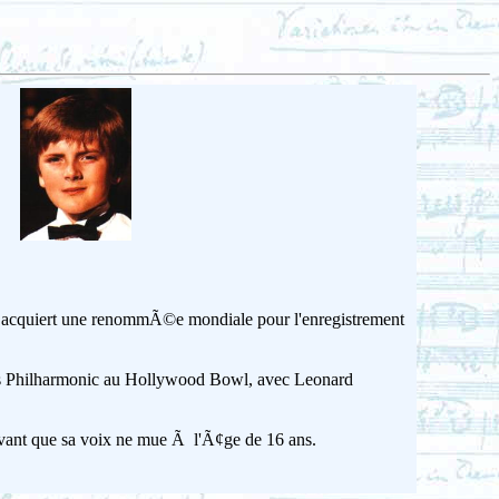
l acquiert une renommÃ©e mondiale pour l'enregistrement
es Philharmonic au Hollywood Bowl, avec Leonard
vant que sa voix ne mue Ã l'Ã¢ge de 16 ans.