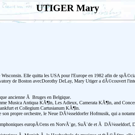
UTIGER Mary
isconsin. Elle quitta les USA pour l'Europe en 1982 afin de spÃ©cialis
atory de Boston avecDorothy DeLay, Mary Utiger a dÃ©couvert l'inte
sique ancienne Ã Bruges en Belgique.
comme Musica Antiqua KÃ¶ln, Les Adieux, Camerata KÃ¶ln, and Conce
rankfurt et Collegium Cartusianum KÃ¶ln.
te de son propre orchestre, le Neue DÃ¼sseldorfer Hofmusik, qui a not
s symphoniques europÃ©ens en NorvÃ¨ge, SuÃ¨de et Ã DÃ¼sseldorf, D