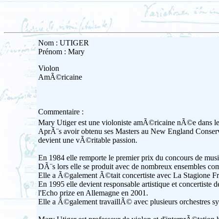
Nom : UTIGER
Prénom : Mary
Violon
AmÃ©ricaine
Commentaire :
Mary Utiger est une violoniste amÃ©ricaine nÃ©e dans le W
AprÃ¨s avoir obtenu ses Masters au New England Conserv
devient une vÃ©ritable passion.
En 1984 elle remporte le premier prix du concours de mu
DÃ¨s lors elle se produit avec de nombreux ensembles 
Elle a Ã©galement Ã©tait concertiste avec La Stagione F
En 1995 elle devient responsable artistique et concertis
l'Echo prize en Allemagne en 2001.
Elle a Ã©galement travaillÃ© avec plusieurs orchestre