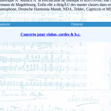
on historique Ã Munich Ã la Hochschule de musique et thÃ©Ã¢tre, ell
emann de Magdebourg. Enfin elle a dirigÃ© des master classes dans e
 Gramophone, Deutsche Harmonia Mundi, NDA, Teldec, Capriccio et 
oeuvre
Oeuvre
Concerto pour violon, cordes & b.c.