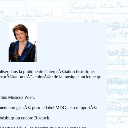
er dans la pratique de l'interprÃ©tation historique.
rprÃ©tation trÃ¨s colorÃ©e de la musique ancienne qui
ntus Musicus Wien.
amment enregistrÃ© pour le label MDG, et a remportÃ©
uisburg ou encore Rostock.