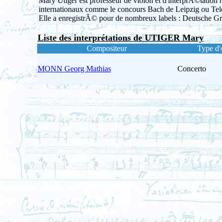
Mary Utiger est professeur de violon et d'interprÃ©tati
internationaux comme le concours Bach de Leipzig ou Tel
Elle a enregistrÃ© pour de nombreux labels : Deutsche
Liste des interprétations de UTIGER Mary
Compositeur
Type d'
MONN Georg Mathias
Concerto