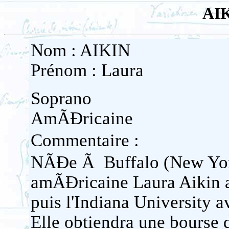
AIK
Nom : AIKIN
Prénom : Laura
Soprano
AmÃĐricaine
Commentaire :
NÃĐe Ã Buffalo (New Yor
amÃĐricaine Laura Aikin a
puis l'Indiana University 
Elle obtiendra une bourse 