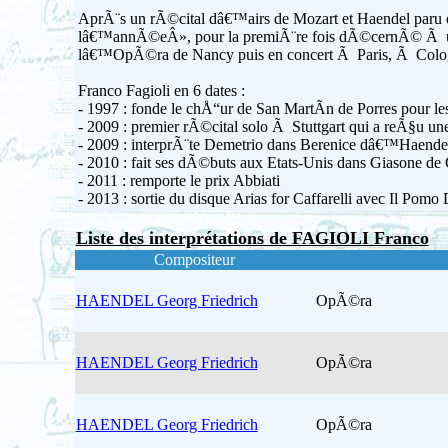
AprÃ¨s un rÃ©cital dâ€™airs de Mozart et Haendel paru en 
lâ€™annÃ©eÂ», pour la premiÃ¨re fois dÃ©cernÃ© Ã un 
lâ€™OpÃ©ra de Nancy puis en concert Ã Paris, Ã Colog
Franco Fagioli en 6 dates :
- 1997 : fonde le chÅ“ur de San MartÃ­n de Porres pour le
- 2009 : premier rÃ©cital solo Ã Stuttgart qui a reÃ§u un
- 2009 : interprÃ¨te Demetrio dans Berenice dâ€™Haendel 
- 2010 : fait ses dÃ©buts aux Etats-Unis dans Giasone de
- 2011 : remporte le prix Abbiati
- 2013 : sortie du disque Arias for Caffarelli avec Il P
Liste des interprétations de FAGIOLI Franco
Compositeur
HAENDEL Georg Friedrich
OpÃ©ra
HAENDEL Georg Friedrich
OpÃ©ra
HAENDEL Georg Friedrich
OpÃ©ra