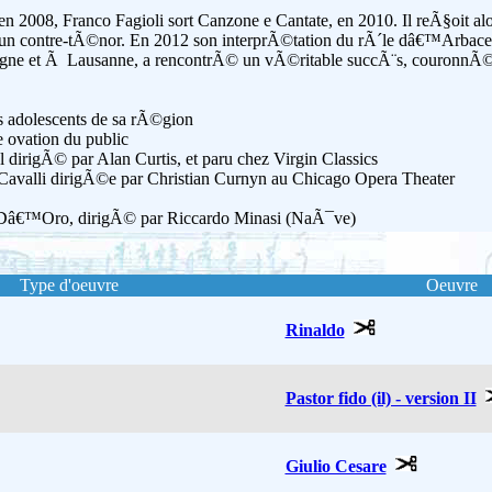
2008, Franco Fagioli sort Canzone e Cantate, en 2010. Il reÃ§oit alors
contre-tÃ©nor. En 2012 son interprÃ©tation du rÃ´le dâ€™Arbace d
ne et Ã Lausanne, a rencontrÃ© un vÃ©ritable succÃ¨s, couronnÃ© 
s adolescents de sa rÃ©gion
e ovation du public
dirigÃ© par Alan Curtis, et paru chez Virgin Classics
 Cavalli dirigÃ©e par Christian Curnyn au Chicago Opera Theater
omo Dâ€™Oro, dirigÃ© par Riccardo Minasi (NaÃ¯ve)
Type d'oeuvre
Oeuvre
Rinaldo
Pastor fido (il) - version II
Giulio Cesare