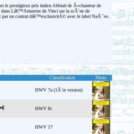
 le prestigieux prix italien Abbiati de Â«chanteur de
ans Lâ€™Artaserse de Vinci sur la scÃ¨ne de
par un contrat dâ€™exclusivitÃ© avec le label NaÃ¯ve.
Classification
Photo
HWV 7a (1Ã¨re version)
HWV 8c
HWV 17