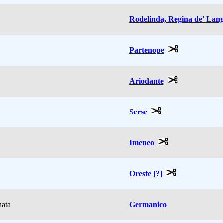
Rodelinda, Regina de' Lan
Partenope
Ariodante
Serse
Imeneo
Oreste [?]
ata
Germanico