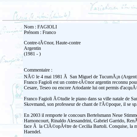
Nom : FAGIOLI
Prénom : Franco
Contre-tÃ©nor, Haute-contre
Argentin
(1981 - )
Commentaire :
NÃ© le 4 mai 1981 Ã San Miguel de TucumÃ¡n (Argenti
Franco Fagioli est un contre-tÃ©nor argentin reconnu pour
Cesare, Teseo ou encore Ariodante lui ont permis d'acquÃ
Franco Fagioli Ã©tudie le piano dans sa ville natale de S
Skovmand, son professeur de chant de l'Ã©poque, il se spÃ
En 2003 il remporte le concours Bertelsmann Neue Stimme
Harnoncourt, Rinaldo Alessandrini, Gabriel Garrido, Ren
face Ã la ClÃ©opÃ¢tre de Cecilia Bartoli. Conquise, la 
Haendel.