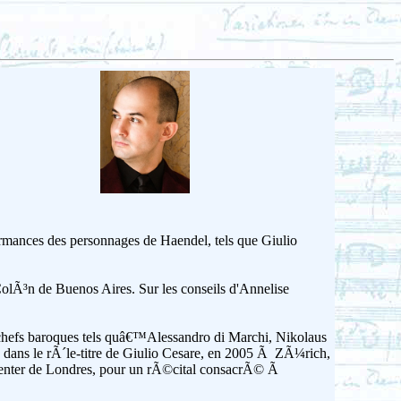
ormances des personnages de Haendel, tels que Giulio
ColÃ³n de Buenos Aires. Sur les conseils d'Annelise
chefs baroques tels quâ€™Alessandro di Marchi, Nikolaus
ans le rÃ´le-titre de Giulio Cesare, en 2005 Ã ZÃ¼rich,
 Center de Londres, pour un rÃ©cital consacrÃ© Ã