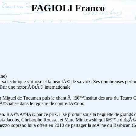
FAGIOLI Franco
ne)
 sa technique virtuose et la beautÃ© de sa voix. Ses nombreuses perf
©rir une notoriÃ©tÃ© internationale.
an Miguel de Tucuman puis le chant Ã lâ€™Institut des arts du Teatro 
©cialise dans le registre de contre-tÃ©nor.
n. RÃ©vÃ©lÃ© par ce prix, il se produit sous la baguette de grands 
Ã© Jacobs, Christophe Rousset et Marc Minkowski qui lâ€™a dirigÃ© d
mezzo-soprano lui a offert en 2010 de partager la scÃ¨ne du Barbican