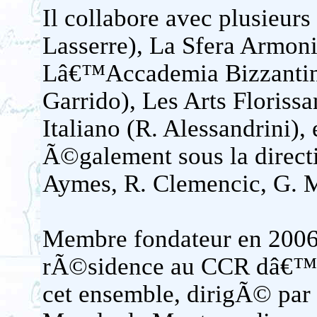
Il collabore avec plusieur
Lasserre), La Sfera Armoni
Lâ€™Accademia Bizzantina
Garrido), Les Arts Florissa
Italiano (R. Alessandrini), e
Ã©galement sous la directi
Aymes, R. Clemencic, G. Ma
Membre fondateur en 2006
rÃ©sidence au CCR dâ€™Am
cet ensemble, dirigÃ© par