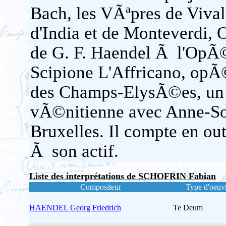
Bach, les VÃªpres de Viva
d'India et de Monteverdi,
de G. F. Haendel Ã l'OpÃ©
Scipione L'Affricano, opÃ
des Champs-ElysÃ©es, un 
vÃ©nitienne avec Anne-Sop
Bruxelles. Il compte en ou
Ã son actif.
Liste des interprétations de SCHOFRIN Fabian
Compositeur
Type d'oeuv
HAENDEL Georg Friedrich
Te Deum