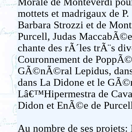
Morale de Monteverdi pour
mottets et madrigaux de P.
Barbara Strozzi et de Mon
Purcell, Judas MaccabÃ©e
chante des rÃ´les trÃ¨s d
Couronnement de PoppÃ©e
GÃ©nÃ©ral Lepidus, dans I
dans La Didone et le GÃ©
Lâ€™Hipermestra de Cavall
Didon et EnÃ©e de Purcell
Au nombre de ses projets: 