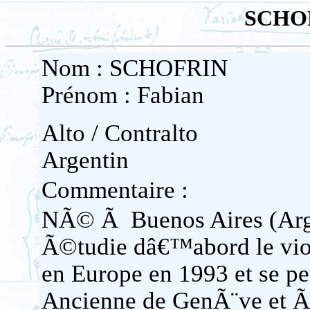
SCHOF
Nom : SCHOFRIN
Prénom : Fabian
Alto / Contralto
Argentin
Commentaire :
NÃ© Ã Buenos Aires (Arge
Ã©tudie dâ€™abord le violo
en Europe en 1993 et se p
Ancienne de GenÃ¨ve et Ã