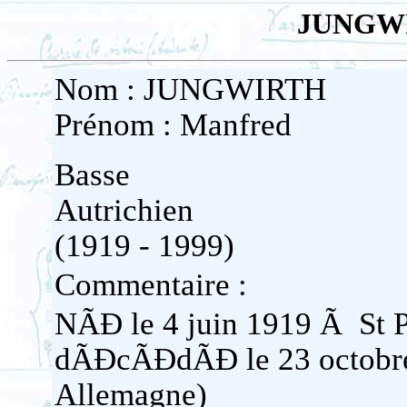
JUNGWI
Nom : JUNGWIRTH
Prénom : Manfred
Basse
Autrichien
(1919 - 1999)
Commentaire :
NÃĐ le 4 juin 1919 Ã St P
dÃĐcÃĐdÃĐ le 23 octobre
Allemagne)