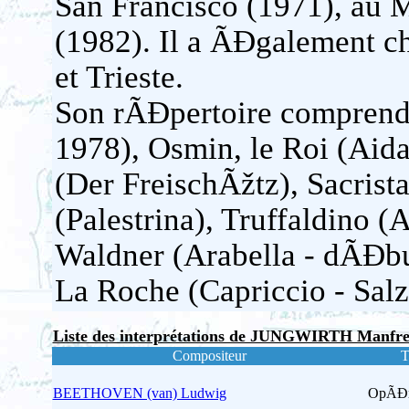
San Francisco (1971), au M
(1982). Il a ÃĐgalement 
et Trieste.
Son rÃĐpertoire comprend 
1978), Osmin, le Roi (Aida
(Der FreischÃžtz), Sacrist
(Palestrina), Truffaldino 
Waldner (Arabella - dÃĐbu
La Roche (Capriccio - Salz
Liste des interprétations de JUNGWIRTH Manfr
Compositeur
T
BEETHOVEN (van) Ludwig
OpÃĐ