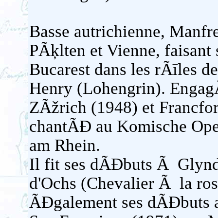
Basse autrichienne, Manf
PÃķlten et Vienne, faisan
Bucarest dans les rÃīles
Henry (Lohengrin). Engag
ZÃžrich (1948) et Francfor
chantÃĐ au Komische Oper
am Rhein.
Il fit ses dÃĐbuts Ã Glyn
d'Ochs (Chevalier Ã la rose,
ÃĐgalement ses dÃĐbuts a