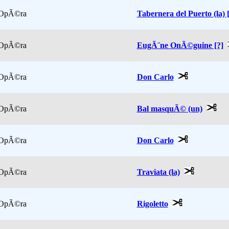
OpÃ©ra
Tabernera del Puerto (la) 
OpÃ©ra
EugÃ¨ne OnÃ©guine [?]
OpÃ©ra
Don Carlo
OpÃ©ra
Bal masquÃ© (un)
OpÃ©ra
Don Carlo
OpÃ©ra
Traviata (la)
OpÃ©ra
Rigoletto