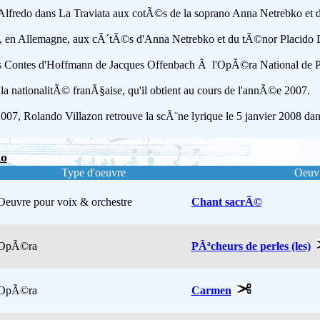
e d'Alfredo dans La Traviata aux cotÃ©s de la soprano Anna Netrebko 
ert, en Allemagne, aux cÃ´tÃ©s d'Anna Netrebko et du tÃ©nor Placido
es Contes d'Hoffmann de Jacques Offenbach Ã l'OpÃ©ra National de Pa
la nationalitÃ© franÃ§aise, qu'il obtient au cours de l'annÃ©e 2007.
 Rolando Villazon retrouve la scÃ¨ne lyrique le 5 janvier 2008 dan
do
Type d'oeuvre
Oeuv
Oeuvre pour voix & orchestre
Chant sacrÃ©
OpÃ©ra
PÃªcheurs de perles (les)
OpÃ©ra
Carmen