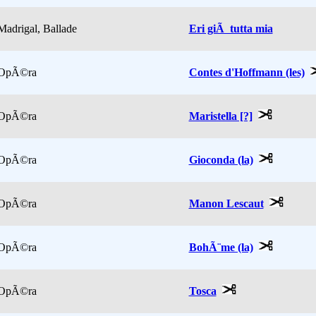
Madrigal, Ballade
Eri giÃ tutta mia
OpÃ©ra
Contes d'Hoffmann (les)
OpÃ©ra
Maristella [?]
OpÃ©ra
Gioconda (la)
OpÃ©ra
Manon Lescaut
OpÃ©ra
BohÃ¨me (la)
OpÃ©ra
Tosca