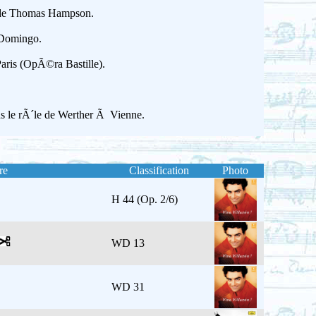
et de Thomas Hampson.
 Domingo.
ris (OpÃ©ra Bastille).
s le rÃ´le de Werther Ã Vienne.
re
Classification
Photo
H 44 (Op. 2/6)
WD 13
WD 31