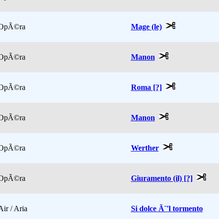
OpÃ©ra
Mage (le)
OpÃ©ra
Manon
OpÃ©ra
Roma [?]
OpÃ©ra
Manon
OpÃ©ra
Werther
OpÃ©ra
Giuramento (il) [?]
Air / Aria
Si dolce Ã¨'l tormento