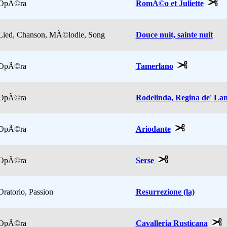
OpÃ©ra
RomÃ©o et Juliette
Lied, Chanson, MÃ©lodie, Song
Douce nuit, sainte nuit
OpÃ©ra
Tamerlano
OpÃ©ra
Rodelinda, Regina de' La
OpÃ©ra
Ariodante
OpÃ©ra
Serse
Oratorio, Passion
Resurrezione (la)
OpÃ©ra
Cavalleria Rusticana