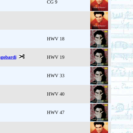
CG 9
HWV 18
ngobardi
HWV 19
HWV 33
HWV 40
HWV 47