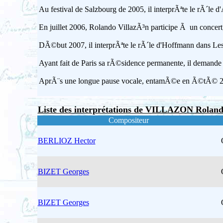
Au festival de Salzbourg de 2005, il interprÃªte le rÃ´l
En juillet 2006, Rolando VillazÃ³n participe Ã un conc
DÃ©but 2007, il interprÃªte le rÃ´le d'Hoffmann dans L
Ayant fait de Paris sa rÃ©sidence permanente, il demande 
AprÃ¨s une longue pause vocale, entamÃ©e en Ã©tÃ© 2007,
Liste des interprétations de VILLAZON Rolan
Compositeur
BERLIOZ Hector
BIZET Georges
BIZET Georges