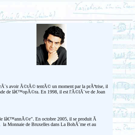
Ã¨s avoir Ã©tÃ© tentÃ© un moment par la prÃªtrise, il
nde de lâ€™opÃ©ra. En 1998, il est l'Ã©lÃ¨ve de Joan
 de lâ€™annÃ©e". En octobre 2005, il se produit Ã
 Ã la Monnaie de Bruxelles dans La BohÃ¨me et au