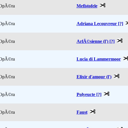
OpÃ©ra
Mefistofele
OpÃ©ra
Adriana Lecouvreur [?]
OpÃ©ra
ArlÃ©sienne (l') [?]
OpÃ©ra
Lucia di Lammermoor
OpÃ©ra
Elixir d'amour (l')
OpÃ©ra
Polyeucte [?]
OpÃ©ra
Faust