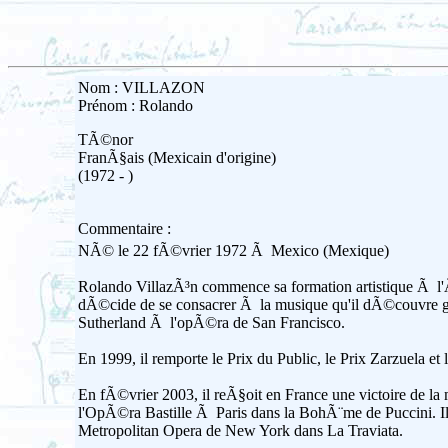
Nom : VILLAZON
Prénom : Rolando
TÃ©nor
FranÃ§ais (Mexicain d'origine)
(1972 - )
Commentaire :
NÃ© le 22 fÃ©vrier 1972 Ã Mexico (Mexique)
Rolando VillazÃ³n commence sa formation artistique Ã l
dÃ©cide de se consacrer Ã la musique qu'il dÃ©couvre gr
Sutherland Ã l'opÃ©ra de San Francisco.
En 1999, il remporte le Prix du Public, le Prix Zarzuela 
En fÃ©vrier 2003, il reÃ§oit en France une victoire de 
l'OpÃ©ra Bastille Ã Paris dans la BohÃ¨me de Puccini. 
Metropolitan Opera de New York dans La Traviata.