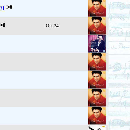
[?]
Op. 24