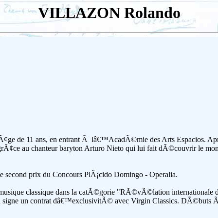
VILLAZON Rolando
'Ã¢ge de 11 ans, en entrant Ã lâ€™AcadÃ©mie des Arts Espacios. Apr
Ã¢ce au chanteur baryton Arturo Nieto qui lui fait dÃ©couvrir le mo
et le second prix du Concours PlÃ¡cido Domingo - Operalia.
la musique classique dans la catÃ©gorie "RÃ©vÃ©lation internationale
Il signe un contrat dâ€™exclusivitÃ© avec Virgin Classics. DÃ©buts