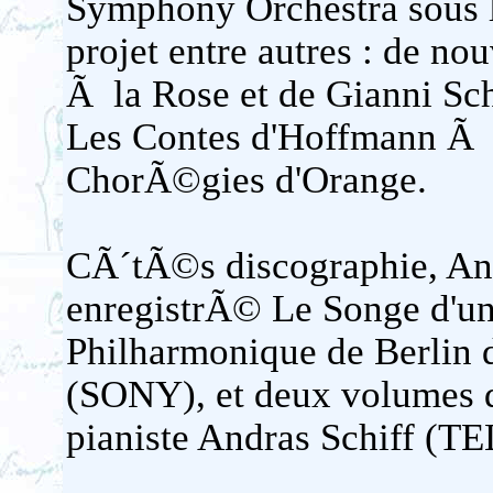
Symphony Orchestra sous l
projet entre autres : de no
Ã la Rose et de Gianni Sch
Les Contes d'Hoffmann Ã l
ChorÃ©gies d'Orange.
CÃ´tÃ©s discographie, 
enregistrÃ© Le Songe d'un
Philharmonique de Berlin 
(SONY), et deux volumes d
pianiste Andras Schiff (T