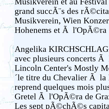
Musikverein et au Festival
grand succÃ¨s des rÃ©cita
Musikverein, Wien Konzer
Hohenems et Ã l'OpÃ©ra 
Angelika KIRCHSCHLAGER
avec plusieurs concerts Ã
Lincoln Center's Mostly Mo
´le titre du Chevalier Ã l
reprend quelques mois plu
Gretel Ã l'OpÃ©ra de Graz
Les sept pÃ©chÃ©s capitau