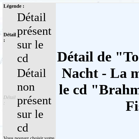
Légende :
Détail
présent
Détail
:
sur le
Détail de "To
cd
Nacht - La m
Détail
non
le cd "Brahm
présent
Détail
Fi
:
sur le
cd
Vous pouvez choisir votre