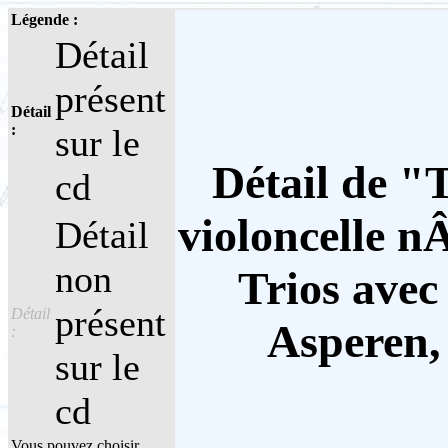
Légende :
Détail
présent
Détail
:
sur le
Détail de "
cd
violoncelle n
Détail
non
Trios avec
présent
Détail
Asperen,
:
sur le
cd
Vous pouvez choisir