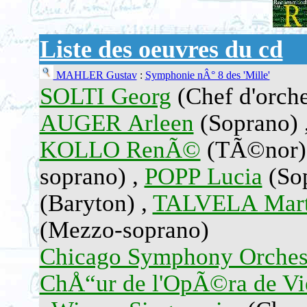
Liste des oeuvres du cd
MAHLER Gustav
:
Symphonie nÂ° 8 des 'Mille'
SOLTI Georg
(Chef d'orche
AUGER Arleen
(Soprano) 
KOLLO RenÃ©
(TÃ©nor)
soprano) ,
POPP Lucia
(Sop
(Baryton) ,
TALVELA Mart
(Mezzo-soprano)
Chicago Symphony Orches
ChÅ“ur de l'OpÃ©ra de V