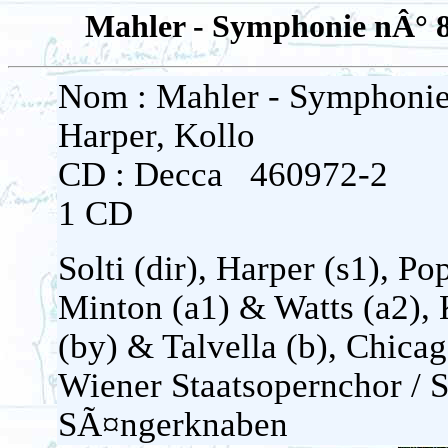
Mahler - Symphonie nÂ° 8 '
Nom : Mahler - Symphonie n
Harper, Kollo
CD : Decca 460972-2
1 CD
Solti (dir), Harper (s1), P
Minton (a1) & Watts (a2), K
(by) & Talvella (b), Chic
Wiener Staatsopernchor / S
SÃ¤ngerknaben