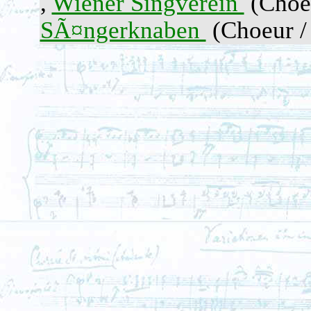
,
Wiener Singverein
(Choeu
SÃ¤ngerknaben
(Choeur /