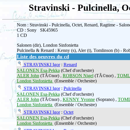
Stravinski - Pulcinella, 
Nom : Stravinski - Pulcinella, Octet, Renard, Ragtime - Salon
CD : Sony SK45965
1 CD
Salonen (dir), London Sinfonietta
Pulcinella & Renard : Kenny (s), Aler (t), Tomlinson (b) - 
Liste des oeuvres du cd
STRAVINSKI Igor
:
Renard
SALONEN Esa-Pekka
(Chef d'orchestre)
ALER John
(TÃ©nor) ,
ROBSON Nigel
(TÃ©nor) ,
TOML
London Sinfonietta
(Ensemble / Orchestre)
STRAVINSKI Igor
:
Pulcinella
SALONEN Esa-Pekka
(Chef d'orchestre)
ALER John
(TÃ©nor) ,
KENNY Yvonne
(Soprano) ,
TOML
London Sinfonietta
(Ensemble / Orchestre)
STRAVINSKI Igor
:
Octet
SALONEN Esa-Pekka
(Chef d'orchestre)
London Sinfonietta
(Ensemble / Orchestre)