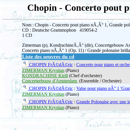
Chopin - Concerto pout p
Nom : Chopin - Concerto pout piano nÃ‚Â° 1, Grande pol
CD : Deutsche Grammophon 419054-2
1 CD
Zimerman (p), KondrachineÃ‚Â° (dir), Concertgebouw 
Concerto piano nÃ‚Â° 1 (Op. 11) / Grande polonaise brillan
Liste des oeuvres du cd
CHOPIN FrÃ©dÃ©ric
:
Concerto pour piano et orche
ZIMERMAN Krystian
(Piano)
KONDRACHINE Kirill
(Chef d'orchestre)
Concertgebouw d'Amsterdam
(Ensemble / Orchestre)
CHOPIN FrÃ©dÃ©ric
:
Valse pour piano nÂ° 1 'Grande
ZIMERMAN Krystian
(Piano)
CHOPIN FrÃ©dÃ©ric
:
Grande Polonaise avec une in
ZIMERMAN Krystian
(Piano)