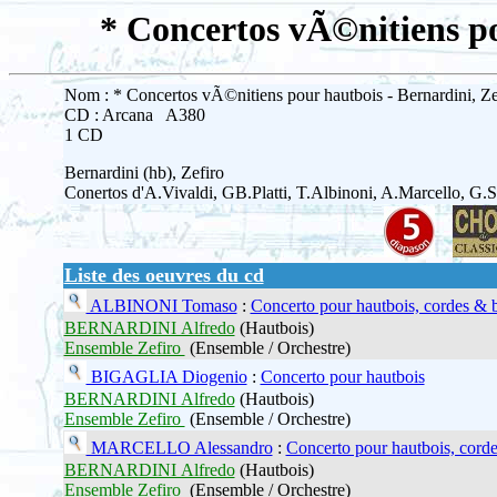
* Concertos vÃ©nitiens po
Nom : * Concertos vÃ©nitiens pour hautbois - Bernardini, Ze
CD : Arcana A380
1 CD
Bernardini (hb), Zefiro
Conertos d'A.Vivaldi, GB.Platti, T.Albinoni, A.Marcello, G.
Liste des oeuvres du cd
ALBINONI Tomaso
:
Concerto pour hautbois, cordes & b
BERNARDINI Alfredo
(Hautbois)
Ensemble Zefiro
(Ensemble / Orchestre)
BIGAGLIA Diogenio
:
Concerto pour hautbois
BERNARDINI Alfredo
(Hautbois)
Ensemble Zefiro
(Ensemble / Orchestre)
MARCELLO Alessandro
:
Concerto pour hautbois, corde
BERNARDINI Alfredo
(Hautbois)
Ensemble Zefiro
(Ensemble / Orchestre)