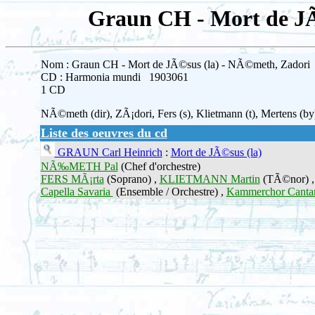
Graun CH - Mort de JÃ
Nom : Graun CH - Mort de JÃ©sus (la) - NÃ©meth, Zadori
CD : Harmonia mundi 1903061
1 CD
NÃ©meth (dir), ZÃ¡dori, Fers (s), Klietmann (t), Mertens (by
Liste des oeuvres du cd
GRAUN Carl Heinrich
:
Mort de JÃ©sus (la)
NÃ‰METH Pal
(Chef d'orchestre)
FERS MÃ¡rta
(Soprano) ,
KLIETMANN Martin
(TÃ©nor) 
Capella Savaria
(Ensemble / Orchestre) ,
Kammerchor Canta