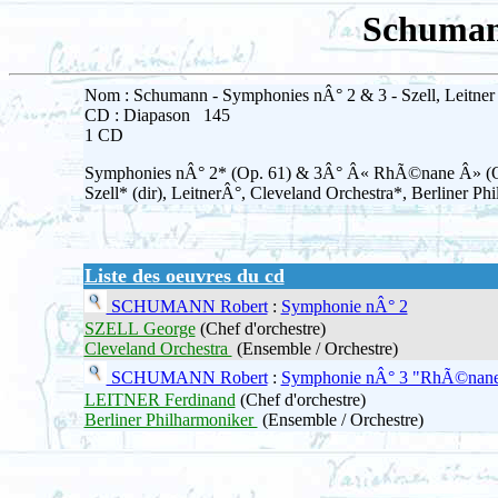
Schumann
Nom : Schumann - Symphonies nÂ° 2 & 3 - Szell, Leitner
CD : Diapason 145
1 CD
Symphonies nÂ° 2* (Op. 61) & 3Â° Â« RhÃ©nane Â» (O
Szell* (dir), LeitnerÂ°, Cleveland Orchestra*, Berliner P
Liste des oeuvres du cd
SCHUMANN Robert
:
Symphonie nÂ° 2
SZELL George
(Chef d'orchestre)
Cleveland Orchestra
(Ensemble / Orchestre)
SCHUMANN Robert
:
Symphonie nÂ° 3 "RhÃ©nan
LEITNER Ferdinand
(Chef d'orchestre)
Berliner Philharmoniker
(Ensemble / Orchestre)