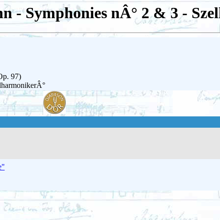
 - Symphonies nÂ° 2 & 3 - Szell
p. 97)
hilharmonikerÂ°
e"