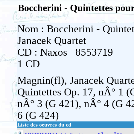
Boccherini - Quintettes pou
Nom : Boccherini - Quintet
Janacek Quartet
CD : Naxos 8553719
1 CD
Magnin(fl), Janacek Quarte
Quintettes Op. 17, nÂ° 1 (
nÂ° 3 (G 421), nÂ° 4 (G 4
6 (G 424)
Liste des oeuvres du cd