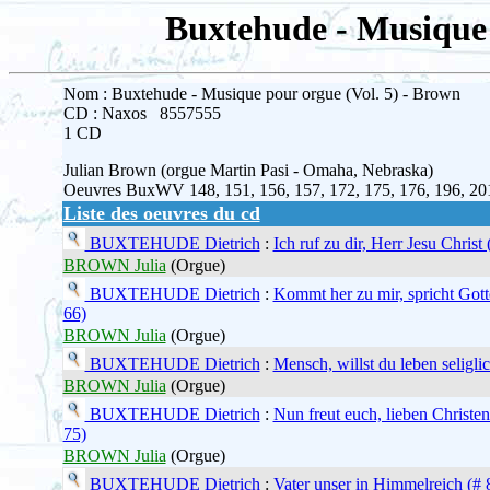
Buxtehude - Musique 
Nom : Buxtehude - Musique pour orgue (Vol. 5) - Brown
CD : Naxos 8557555
1 CD
Julian Brown (orgue Martin Pasi - Omaha, Nebraska)
Oeuvres BuxWV 148, 151, 156, 157, 172, 175, 176, 196, 20
Liste des oeuvres du cd
BUXTEHUDE Dietrich
:
Ich ruf zu dir, Herr Jesu Christ 
BROWN Julia
(Orgue)
BUXTEHUDE Dietrich
:
Kommt her zu mir, spricht Gott
66)
BROWN Julia
(Orgue)
BUXTEHUDE Dietrich
:
Mensch, willst du leben seliglic
BROWN Julia
(Orgue)
BUXTEHUDE Dietrich
:
Nun freut euch, lieben Christen
75)
BROWN Julia
(Orgue)
BUXTEHUDE Dietrich
:
Vater unser in Himmelreich (# 