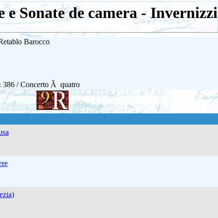
 e Sonate de camera - Invernizz
 Retablo Barocco
386 / Concerto Ã quatro
usa
ere
ezia)