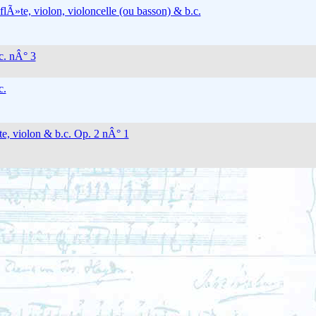
flÃ»te, violon, violoncelle (ou basson) & b.c.
c. nÂ° 3
c.
te, violon & b.c. Op. 2 nÂ° 1