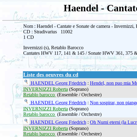
Haendel - Cantate
Nom : Haendel - Cantate e Sonate de camera - Invernizzi,
CD : Stradivarius 11002
1 CD
Invernizzi (s), Retablo Barocco
Cantates HWV 117, 141 & 145 / Sonate HWV 361, 375 & 
Liste des oeuvres du cd
HAENDEL Georg Friedrich
:
Hendel, non puo mia M
INVERNIZZI Roberta
(Soprano)
Retablo barocco
(Ensemble / Orchestre)
HAENDEL Georg Friedrich
:
Non sospirar, non piang
INVERNIZZI Roberta
(Soprano)
Retablo barocco
(Ensemble / Orchestre)
HAENDEL Georg Friedrich
:
Oh Numi eterni (la Lucr
INVERNIZZI Roberta
(Soprano)
Retablo barocco
(Ensemble / Orchestre)