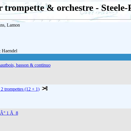
 trompette & orchestre - Steele
kins, Lamon
& Haendel
hautbois, basson & continuo
 2 trompettes (12 + 1)
nÂ° 1 Ã 8