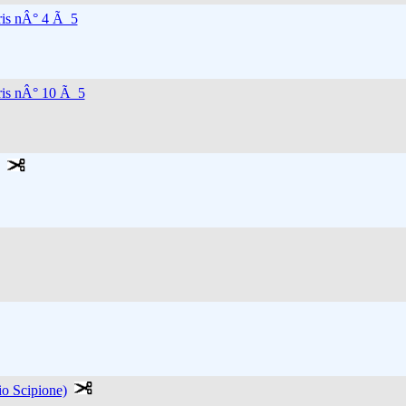
ris nÂ° 4 Ã 5
ris nÂ° 10 Ã 5
io Scipione)