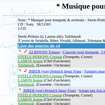
* Musique pour
Nom : * Musique pour trompette & orchestre - Steele-Per
CD : Sony SK53365
1 CD
Steele-Perkins (t), Lamon (dir), Tafelmusik
Å’uvres de Stradella, Biber, Vivaldi, Albinoni, Telemann 
Liste des oeuvres du cd
ALBINONI Tomaso
:
Concerto pour trompette, 3 
STEELE-PERKINS Crispian
(Trompette, Cornet)
LAMON Jeanne
(Chef d'orchestre)
Tafelmusik
(Ensemble / Orchestre)
BIBER (von) Heinrich Ignaz Franz
:
Fanfares pour
STEELE-PERKINS Crispian
(Trompette, Cornet)
LAMON Jeanne
(Chef d'orchestre)
Tafelmusik
(Ensemble / Orchestre)
BIBER (von) Heinrich Ignaz Franz
:
Sonata tam Aris 
STEELE-PERKINS Crispian
(Trompette, Cornet)
LAMON Jeanne
(Chef d'orchestre)
Tafelmusik
(Ensemble / Orchestre)