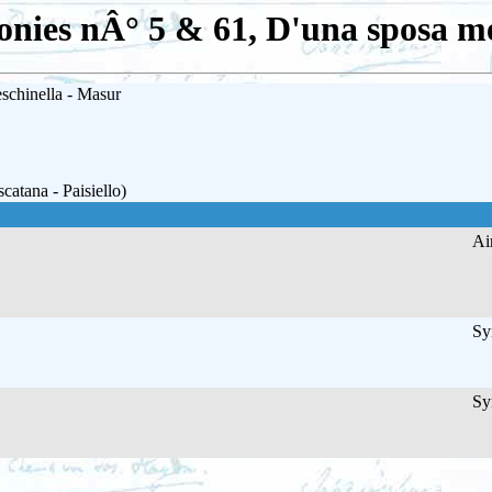
nies nÂ° 5 & 61, D'una sposa me
chinella - Masur
atana - Paisiello)
Air
Sy
Sy