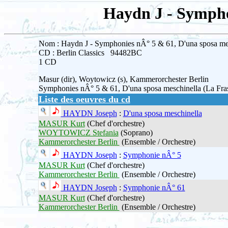
Haydn J - Sympho
Nom : Haydn J - Symphonies nÂ° 5 & 61, D'una sposa mes
CD : Berlin Classics 94482BC
1 CD
Masur (dir), Woytowicz (s), Kammerorchester Berlin
Symphonies nÂ° 5 & 61, D'una sposa meschinella (La Frasc
Liste des oeuvres du cd
HAYDN Joseph
:
D'una sposa meschinella
MASUR Kurt
(Chef d'orchestre)
WOYTOWICZ Stefania
(Soprano)
Kammerorchester Berlin
(Ensemble / Orchestre)
HAYDN Joseph
:
Symphonie nÂ° 5
MASUR Kurt
(Chef d'orchestre)
Kammerorchester Berlin
(Ensemble / Orchestre)
HAYDN Joseph
:
Symphonie nÂ° 61
MASUR Kurt
(Chef d'orchestre)
Kammerorchester Berlin
(Ensemble / Orchestre)