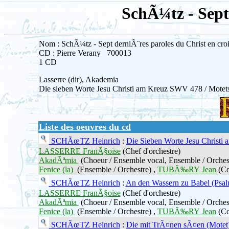
SchÃ¼tz - Sept 
Nom : SchÃ¼tz - Sept derniÃ¨res paroles du Christ en croi
CD : Pierre Verany 700013
1 CD
Lasserre (dir), Akademia
Die sieben Worte Jesu Christi am Kreuz SWV 478 / Motets
Liste des oeuvres du cd
SCHÃœTZ Heinrich
:
Die Sieben Worte Jesu Christi 
LASSERRE FranÃ§oise
(Chef d'orchestre)
AkadÃªmia
(Choeur / Ensemble vocal, Ensemble / Orches
Fenice (la)
(Ensemble / Orchestre) ,
TUBÃ‰RY Jean
(Co
SCHÃœTZ Heinrich
:
An den Wassern zu Babel (Psal
LASSERRE FranÃ§oise
(Chef d'orchestre)
AkadÃªmia
(Choeur / Ensemble vocal, Ensemble / Orches
Fenice (la)
(Ensemble / Orchestre) ,
TUBÃ‰RY Jean
(Co
SCHÃœTZ Heinrich
:
Die mit TrÃ¤nen sÃ¤en (Motet