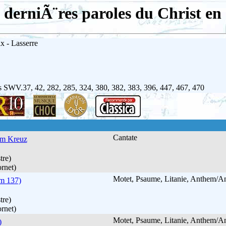
derniÃ¨res paroles du Christ en 
x - Lasserre
 SWV.37, 42, 282, 285, 324, 380, 382, 383, 396, 447, 467, 470
Cantate
am Kreuz
tre)
rnet)
Motet, Psaume, Litanie, Anthem/
m 137)
tre)
rnet)
Motet, Psaume, Litanie, Anthem/
)