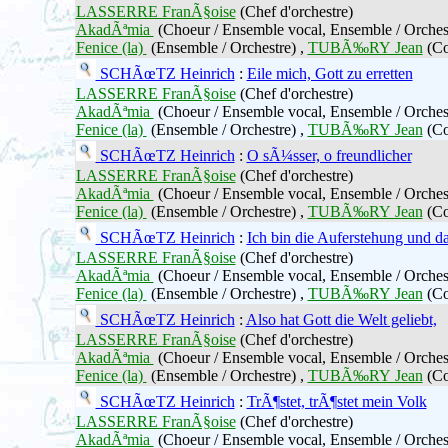
LASSERRE FranÃ§oise
(Chef d'orchestre)
AkadÃªmia
(Choeur / Ensemble vocal, Ensemble / Orches
Fenice (la)
(Ensemble / Orchestre) ,
TUBÃ‰RY Jean
(Co
SCHÃœTZ Heinrich
:
Eile mich, Gott zu erretten
LASSERRE FranÃ§oise
(Chef d'orchestre)
AkadÃªmia
(Choeur / Ensemble vocal, Ensemble / Orches
Fenice (la)
(Ensemble / Orchestre) ,
TUBÃ‰RY Jean
(Co
SCHÃœTZ Heinrich
:
O sÃ¼sser, o freundlicher
LASSERRE FranÃ§oise
(Chef d'orchestre)
AkadÃªmia
(Choeur / Ensemble vocal, Ensemble / Orches
Fenice (la)
(Ensemble / Orchestre) ,
TUBÃ‰RY Jean
(Co
SCHÃœTZ Heinrich
:
Ich bin die Auferstehung und d
LASSERRE FranÃ§oise
(Chef d'orchestre)
AkadÃªmia
(Choeur / Ensemble vocal, Ensemble / Orches
Fenice (la)
(Ensemble / Orchestre) ,
TUBÃ‰RY Jean
(Co
SCHÃœTZ Heinrich
:
Also hat Gott die Welt geliebt,
LASSERRE FranÃ§oise
(Chef d'orchestre)
AkadÃªmia
(Choeur / Ensemble vocal, Ensemble / Orches
Fenice (la)
(Ensemble / Orchestre) ,
TUBÃ‰RY Jean
(Co
SCHÃœTZ Heinrich
:
TrÃ¶stet, trÃ¶stet mein Volk
LASSERRE FranÃ§oise
(Chef d'orchestre)
AkadÃªmia
(Choeur / Ensemble vocal, Ensemble / Orches