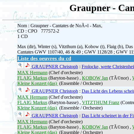
Graupner - Can
Nom : Graupner - Cantates de NoÃ«l - Max,
CD : CPO 777572-2
1 CD
Max (dir), Winter (s), Vitzthum (a), Kobow (t), Flaig (b), Da
Cantates GWV 1107/40, 46 & 49 ; GWV 1128/28 ; GWV 11
Liste des oeuvres du cd
GRAUPNER Christoph
:
Frolocke, werte Christenhei
MAX Hermann
(Chef d'orchestre)
FLAIG Markus
(Baryton-basse) ,
KOBOW Jan
(TÃ©nor) ,
Kleine Konzert (das)
(Ensemble / Orchestre)
GRAUPNER Christoph
:
Das Licht des Lebens schein
MAX Hermann
(Chef d'orchestre)
FLAIG Markus
(Baryton-basse) ,
VITZTHUM Franz
(Contre
Kleine Konzert (das)
(Ensemble / Orchestre)
GRAUPNER Christoph
:
Das Licht scheinet in der Fi
MAX Hermann
(Chef d'orchestre)
FLAIG Markus
(Baryton-basse) ,
KOBOW Jan
(TÃ©nor) ,
Kleine Konzert (das)
(Ensemble / Orchestre)