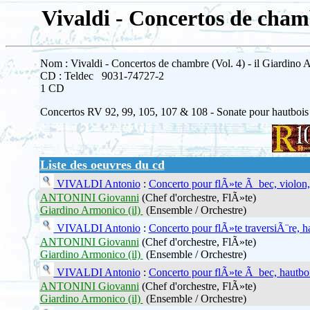
Vivaldi - Concertos de cham
Nom : Vivaldi - Concertos de chambre (Vol. 4) - il Giardino
CD : Teldec 9031-74727-2
1 CD
Concertos RV 92, 99, 105, 107 & 108 - Sonate pour hautboi
Liste des oeuvres du cd
VIVALDI Antonio
:
Concerto pour flÃ»te Ã bec, violon,
ANTONINI Giovanni
(Chef d'orchestre, FlÃ»te)
Giardino Armonico (il)
(Ensemble / Orchestre)
VIVALDI Antonio
:
Concerto pour flÃ»te traversiÃ¨re, h
ANTONINI Giovanni
(Chef d'orchestre, FlÃ»te)
Giardino Armonico (il)
(Ensemble / Orchestre)
VIVALDI Antonio
:
Concerto pour flÃ»te Ã bec, hautboi
ANTONINI Giovanni
(Chef d'orchestre, FlÃ»te)
Giardino Armonico (il)
(Ensemble / Orchestre)