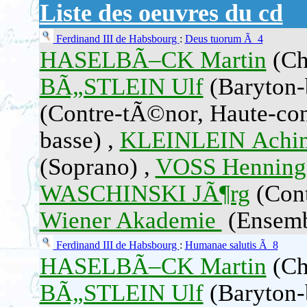
Liste des oeuvres du cd
Ferdinand III de Habsbourg
:
Deus tuorum Ã 4
HASELBÃ–CK Martin
(Che
BÃ„STLEIN Ulf
(Baryton-
(Contre-tÃ©nor, Haute-con
basse) ,
KLEINLEIN Achi
(Soprano) ,
VOSS Henning
WASCHINSKI JÃ¶rg
(Cont
Wiener Akademie
(Ensembl
Ferdinand III de Habsbourg
:
Humanae salutis Ã 8
HASELBÃ–CK Martin
(Che
BÃ„STLEIN Ulf
(Baryton-