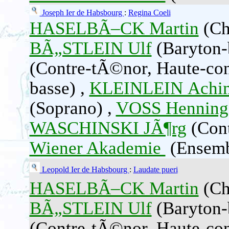
Joseph Ier de Habsbourg
:
Regina Coeli
HASELBÃ–CK Martin
(Che
BÃ„STLEIN Ulf
(Baryton-
(Contre-tÃ©nor, Haute-con
basse) ,
KLEINLEIN Achi
(Soprano) ,
VOSS Henning
WASCHINSKI JÃ¶rg
(Cont
Wiener Akademie
(Ensembl
Leopold Ier de Habsbourg
:
Laudate pueri
HASELBÃ–CK Martin
(Che
BÃ„STLEIN Ulf
(Baryton-
(Contre-tÃ©nor, Haute-con