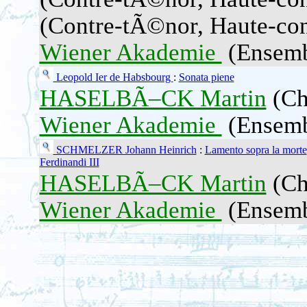
(Contre-tÃ©nor, Haute-con
Wiener Akademie
(Ensembl
Leopold Ier de Habsbourg
:
Sonata piene
HASELBÃ–CK Martin
(Che
Wiener Akademie
(Ensembl
SCHMELZER Johann Heinrich
:
Lamento sopra la morte
Ferdinandi III
HASELBÃ–CK Martin
(Che
Wiener Akademie
(Ensembl