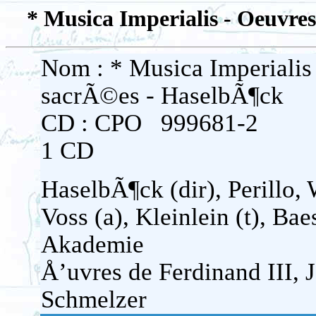
* Musica Imperialis - Oeuvre
Nom : * Musica Imperialis
sacrÃ©es - HaselbÃ¶ck
CD : CPO 999681-2
1 CD
HaselbÃ¶ck (dir), Perillo, 
Voss (a), Kleinlein (t), Bae
Akademie
Å’uvres de Ferdinand III, 
Schmelzer