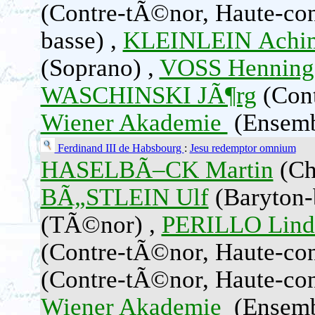
(Contre-tÃ©nor, Haute-con
basse) ,
KLEINLEIN Achi
(Soprano) ,
VOSS Henning
WASCHINSKI JÃ¶rg
(Cont
Wiener Akademie
(Ensembl
Ferdinand III de Habsbourg
:
Jesu redemptor omnium
HASELBÃ–CK Martin
(Che
BÃ„STLEIN Ulf
(Baryton-
(TÃ©nor) ,
PERILLO Lind
(Contre-tÃ©nor, Haute-con
(Contre-tÃ©nor, Haute-con
Wiener Akademie
(Ensembl