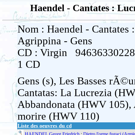
Haendel - Cantates : Luc
Nom : Haendel - Cantates :
Agrippina - Gens
CD : Virgin 94636330228
1 CD
Gens (s), Les Basses rÃ©u
Cantatas: La Lucrezia (H
Abbandonata (HWV 105), A
morire (HWV 110)
Liste des oeuvres du cd
HAENDEL Georg Friedrich
:
Dietro l'orme fugaci (Arm